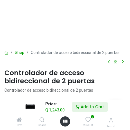
Shop
Controlador de acceso bidireccional de 2 puertas
Controlador de acceso
bidireccional de 2 puertas
Controlador de acceso bidireccional de 2 puertas
> Admite comunicación TCP/IP
Price:
Add to Cart
> Dos protocolos de comunicación duales: RS-485 y Wiegand (W26
Q
1,243.00
y W34)
0
> Tiene capacidad para 100 000 usuarios y almacena 500 000
Home
Search
Wishlist
registros de pases de tarjetas
Account