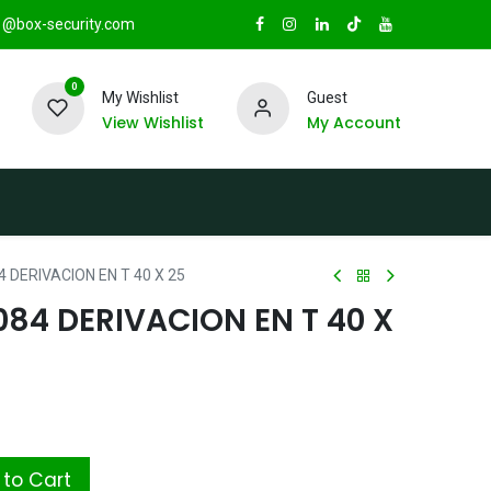
@box-security.com
0
My Wishlist
Guest
View Wishlist
My Account
TAS
Sucursales
Radio Box Security
DERIVACION EN T 40 X 25
84 DERIVACION EN T 40 X
to Cart