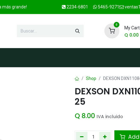
ca más grande!
2234-6801
5465-9271
ventas1
0
My Cart
Q
0.00
enda
Marcas
Contacto
OFER
Shop
DEXSON DXN11084 
DEXSON DXN110
25
Q
8.00
IVA incluido
Add 