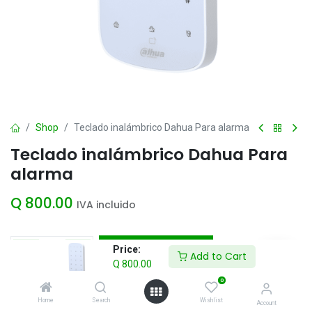
Shop
Teclado inalámbrico Dahua Para alarma
Teclado inalámbrico Dahua Para
alarma
Q
800.00
IVA incluido
Add to Cart
Price:
Add to Cart
Q
800.00
Agregar a la lista de deseos
0
Home
Search
Wishlist
Account