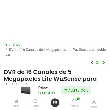
Shop
DVR de 16 Canales de 5 Megapixeles Lite WizSense para doble
via
DVR de 16 Canales de 5
Megapixeles Lite WizSense para
doble via
Price:
Add to Cart
Q
1,814.00
Q
1,814.00
IVA incluido
0
Home
Search
Wishlist
Account