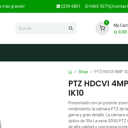
ca más grande!
2234-6801
5465-9271
ventas1
0
My Cart
Q
0.00
enda
Marcas
Contacto
OFER
Shop
PTZ HDCVI 4MP 30x
PTZ HDCVI 4MP 
IK10
Presentado con un potente zoom 
rendimiento, la cámara PTZ de la
gama y gran detalle. La cámara 
óptico de 30x La serie SD50 PTZ 
de alta calidad y una buena prote