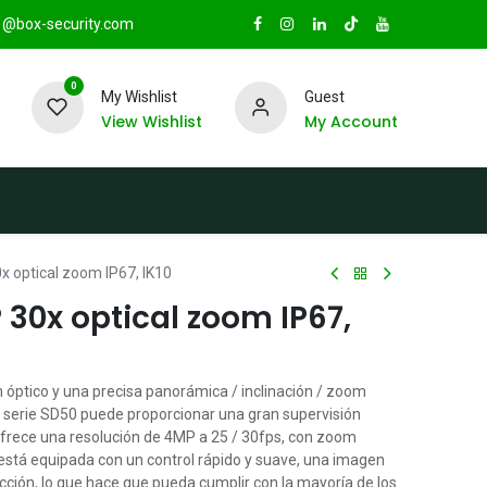
@box-security.com
0
My Wishlist
Guest
View Wishlist
My Account
TAS
Sucursales
Radio Box Security
 optical zoom IP67, IK10
30x optical zoom IP67,
óptico y una precisa panorámica / inclinación / zoom
 serie SD50 puede proporcionar una gran supervisión
ofrece una resolución de 4MP a 25 / 30fps, con zoom
está equipada con un control rápido y suave, una imagen
cción, lo que hace que pueda cumplir con la mayoría de los