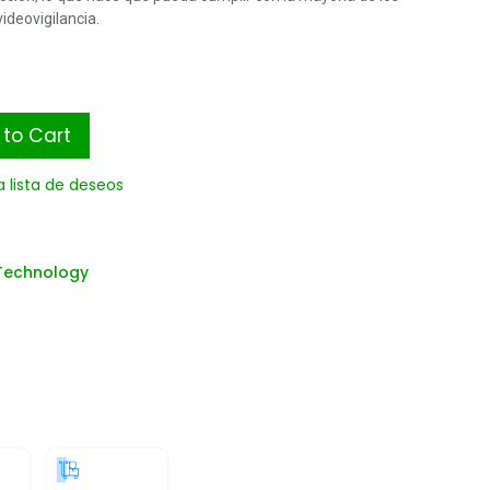
videovigilancia.
to Cart
a lista de deseos
Technology