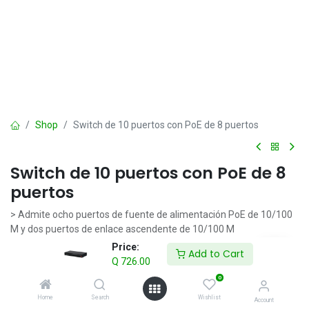
Shop
Switch de 10 puertos con PoE de 8 puertos
Switch de 10 puertos con PoE de 8
puertos
> Admite ocho puertos de fuente de alimentación PoE de 10/100
M y dos puertos de enlace ascendente de 10/100 M
> Compatibilidad con los estándares 802.3af y 802.3at
Price:
Add to Cart
> Temperatura de funcionamiento: -10°C a +55°C
Q
726.00
> Admite transmisión PoE de larga distancia de 250 m
0
> Admite perro guardián PoE
Home
Search
Wishlist
Account