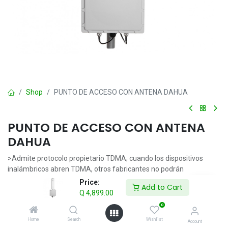
Shop
PUNTO DE ACCESO CON ANTENA DAHUA
PUNTO DE ACCESO CON ANTENA
DAHUA
>Admite protocolo propietario TDMA; cuando los dispositivos
inalámbricos abren TDMA, otros fabricantes no podrán
vincularlos, lo que garantiza la seguridad del sistema;
Price:
Add to Cart
> El protocolo TDMA supera el problema inherente de los nodos
Q
4,899.00
ocultos de 802.11 y hace que los productos inalámbricos tengan
0
un mejor rendimiento en larga distancia y punto a multipunto;
Home
Search
Wishlist
>Soporte de frecuencia de trabajo 5745~5825MHz (rango
Account