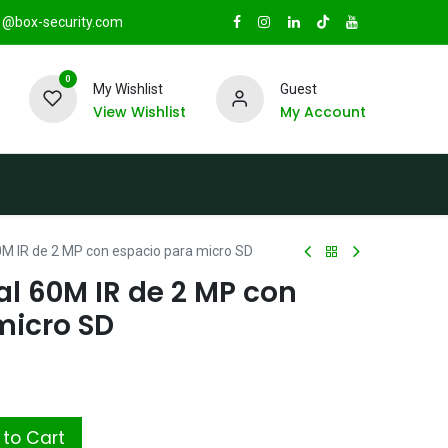
@box-security.com
0
My Wishlist
Guest
View Wishlist
My Account
TAS
Sucursales
Radio Box Security
60M IR de 2 MP con espacio para micro SD
cal 60M IR de 2 MP con
micro SD
to Cart