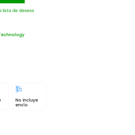
a lista de deseos
Technology
e
No incluye
envío