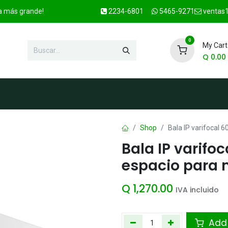
ca más grande!
2234-6801
5465-9271
ventas1
0
My Cart
Q
0.00
enda
Marcas
Contacto
OFER
Shop
Bala IP varifocal 
Bala IP varifo
espacio para 
Q
1,270.00
IVA incluido
Add 