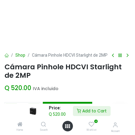
Shop
Cámara Pinhole HDCVI Starlight de 2MP
Cámara Pinhole HDCVI Starlight
de 2MP
Q
520.00
IVA incluido
Add to Cart
Price:
Add to Cart
Q
520.00
Agregar a la lista de deseos
0
Home
Search
Wishlist
Account