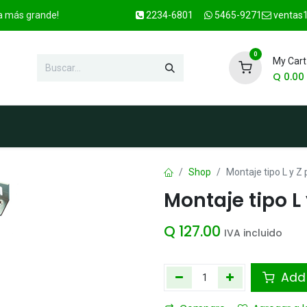
ca más grande!
2234-6801
5465-9271
ventas1
0
My Cart
Q
0.00
enda
Marcas
Contacto
OFER
Shop
Montaje tipo L y Z
Montaje tipo L
Q
127.00
IVA incluido
Add 