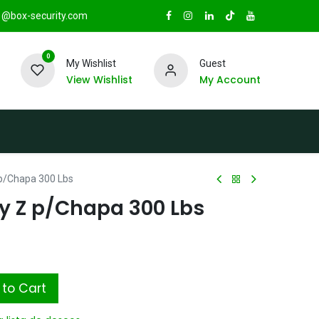
@box-security.com
0
My Wishlist
Guest
View Wishlist
My Account
TAS
Sucursales
Radio Box Security
 p/Chapa 300 Lbs
 y Z p/Chapa 300 Lbs
to Cart