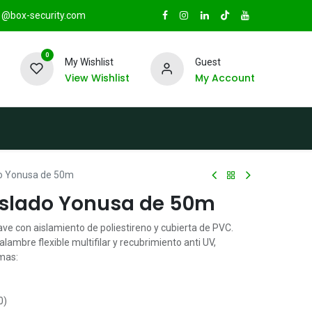
@box-security.com
0
My Wishlist
Guest
View Wishlist
My Account
TAS
Sucursales
Radio Box Security
do Yonusa de 50m
islado Yonusa de 50m
e con aislamiento de poliestireno y cubierta de PVC.
ambre flexible multifilar y recubrimiento anti UV,
rmas:
0)