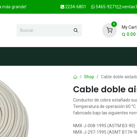
ca más grande!
2234-6801
5465-9271
ventas1
0
My Cart
Q
0.00
enda
Marcas
Contacto
OFER
Shop
Cable doble aisla
Cable doble a
Conductor de cobre estañado suav
Temperatura de operación 60 °C al
fabricado bajo las siguientes no
NMX-J-008-1995 (ASTM B3-90)
NMX-J-297-1995 (ASMT B174-9