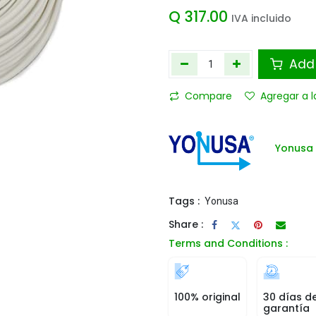
Q
317.00
IVA incluido
Add 
Compare
Agregar a l
Yonusa
Tags :
Yonusa
Share :
Terms and Conditions :
100% original
30 días d
garantía