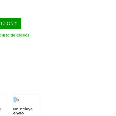
to Cart
a lista de deseos
e
No incluye
envío