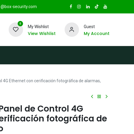
@box-security.com
0
My Wishlist
Guest
View Wishlist
My Account
TAS
Sucursales
Radio Box Security
l 4G Ethernet con cerificación fotográfica de alarmas,
Panel de Control 4G
erificación fotográfica de
o