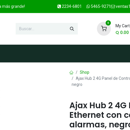
ca más grande!
2234-6801
5465-9271
ventas1
0
My Cart
Q
0.00
enda
Marcas
Contacto
OFER
Shop
Ajax Hub 2 4G Panel de Contro
negro
Ajax Hub 2 4G 
Ethernet con c
alarmas, negr