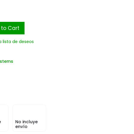
to Cart
a lista de deseos
ystems
e
No incluye
envío