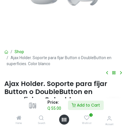
Shop
Ajax Holder. Soporte para fijar Button o DoubleButton en
superficies. Color blanco
Ajax Holder. Soporte para fijar
Button o DoubleButton en
superficies. Color blanco
Price:
Add to Cart
Q
55.00
Q
55.00
IVA incluido
0
Home
Search
Wishlist
Account