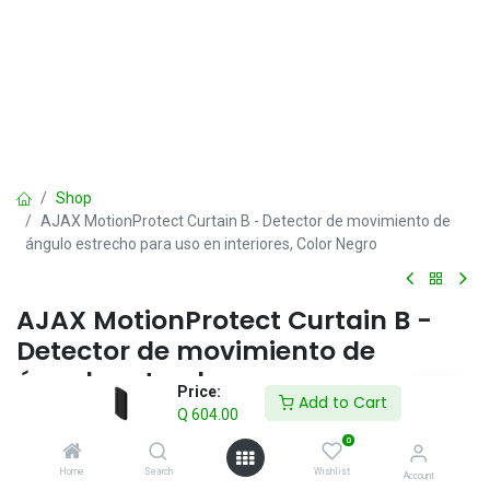
Shop
AJAX MotionProtect Curtain B - Detector de movimiento de
ángulo estrecho para uso en interiores, Color Negro
AJAX MotionProtect Curtain B -
Detector de movimiento de
ángulo estrecho para uso en
Price:
Add to Cart
interiores, Color Negro
Q
604.00
0
Q
604.00
IVA incluido
Home
Search
Wishlist
Account