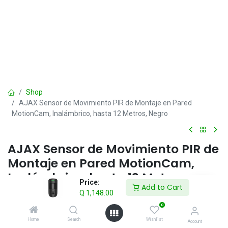
Shop
AJAX Sensor de Movimiento PIR de Montaje en Pared
MotionCam, Inalámbrico, hasta 12 Metros, Negro
AJAX Sensor de Movimiento PIR de
Montaje en Pared MotionCam,
Inalámbrico, hasta 12 Metros,
Price:
Add to Cart
Negro
Q
1,148.00
0
Q
1,148.00
IVA incluido
Home
Search
Wishlist
Account