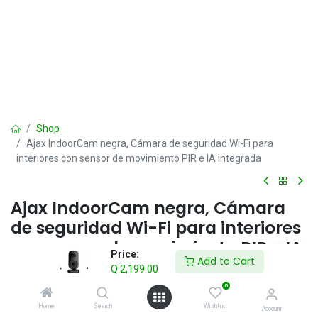
Shop
Ajax IndoorCam negra, Cámara de seguridad Wi-Fi para
interiores con sensor de movimiento PIR e IA integrada
Ajax IndoorCam negra, Cámara
de seguridad Wi-Fi para interiores
con sensor de movimiento PIR e IA
Price:
Add to Cart
integrada
Q
2,199.00
0
Q
2,199.00
IVA incluido
Home
Search
Wishlist
Account