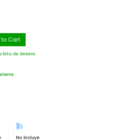
to Cart
a lista de deseos
ystems
e
No incluye