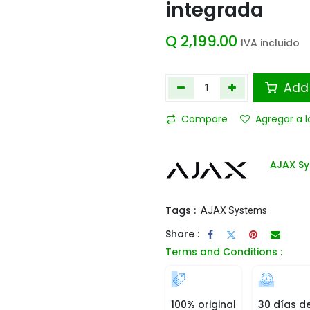
integrada
Q
2,199.00
IVA incluido
Add 
Compare
Agregar a l
AJAX S
Tags :
AJAX Systems
Share :
Terms and Conditions :
100% original
30 días d