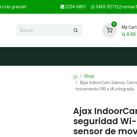
ca más grande!
2234-6801
5465-9271
ventas1
0
My Cart
Q
0.00
enda
Marcas
Contacto
OFER
Shop
Ajax IndoorCam blanca, Cámar
movimiento PIR e IA integrada
Ajax IndoorC
seguridad Wi-F
sensor de movi