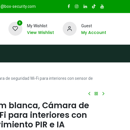
@box-security.com
0
My Wishlist
Guest
View Wishlist
My Account
TAS
Sucursales
Radio Box Security
a de seguridad Wi-Fi para interiores con sensor de
am blanca, Cámara de
i para interiores con
miento PIR e IA