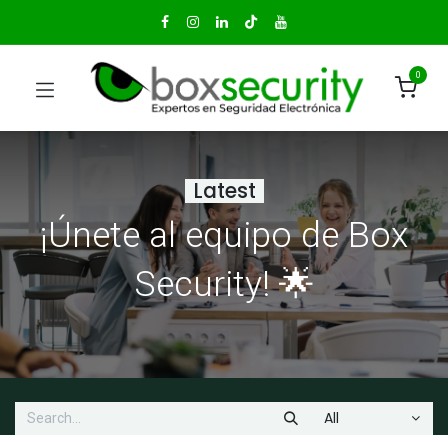
0
Latest
¡Únete al equipo de Box
Security! 🌟
All