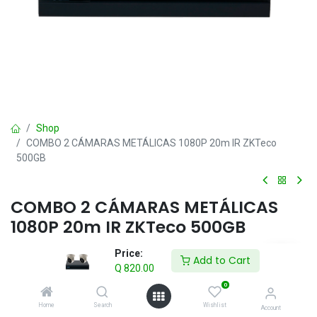
Shop
COMBO 2 CÁMARAS METÁLICAS 1080P 20m IR ZKTeco
500GB
COMBO 2 CÁMARAS METÁLICAS
1080P 20m IR ZKTeco 500GB
Q
820.00
Price:
IVA incluido
Add to Cart
Q
820.00
0
Add to Cart
Home
Search
Wishlist
Account