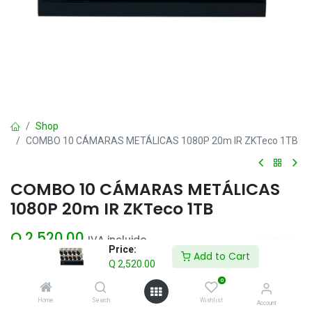
Shop
COMBO 10 CÁMARAS METÁLICAS 1080P 20m IR ZKTeco 1TB
COMBO 10 CÁMARAS METÁLICAS
1080P 20m IR ZKTeco 1TB
Q
2,520.00
IVA incluido
Price:
Add to Cart
Q
2,520.00
Add to Cart
0
Home
Search
Wishlist
Account