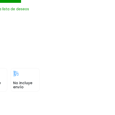
a lista de deseos
e
No incluye
envío