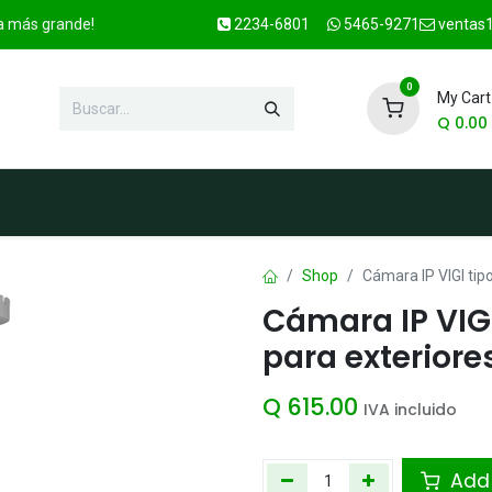
ca más grande!
2234-6801
5465-9271
ventas1
0
My Cart
Q
0.00
enda
Marcas
Contacto
OFER
Shop
Cámara IP VIGI tipo
Cámara IP VIGI 
para exteriore
Q
615.00
IVA incluido
Add 