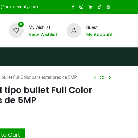
@box-security.com
0
My Wishlist
Guest
View Wishlist
My Account
TAS
Sucursales
Radio Box Security
 bullet Full Color para exteriores de 5MP
tipo bullet Full Color
s de 5MP
to Cart