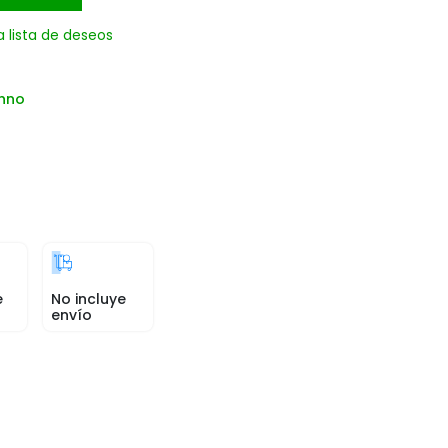
a lista de deseos
chno
e
No incluye
envío