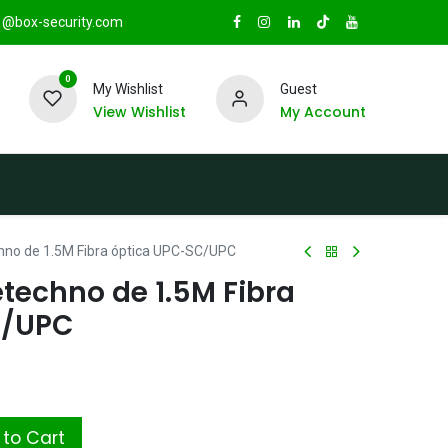
@box-security.com
0
My Wishlist
Guest
View Wishlist
My Account
TAS
Sucursales
Radio Box Security
hno de 1.5M Fibra óptica UPC-SC/UPC
techno de 1.5M Fibra
C/UPC
to Cart