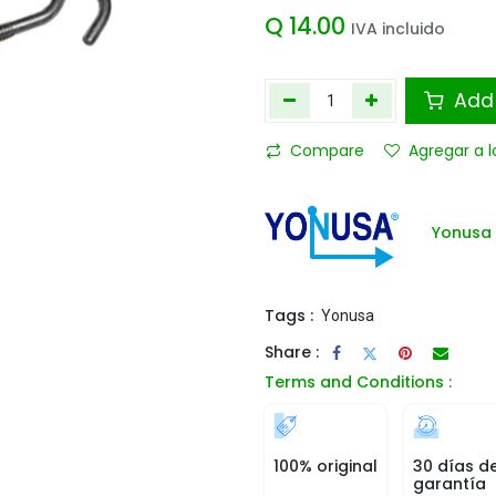
Q
14.00
IVA incluido
Add 
Compare
Agregar a l
Yonusa
Tags :
Yonusa
Share :
Terms and Conditions :
100% original
30 días d
garantía