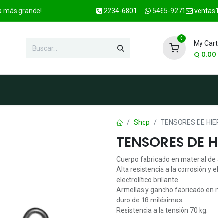
ca más grande!
2234-6801
5465-9271
ventas1
0
My Cart
Q
0.00
enda
Marcas
Contacto
OFER
Shop
TENSORES DE HIE
TENSORES DE 
Cuerpo fabricado en material de 
Alta resistencia a la corrosión y
electrolítico brillante.
Armellas y gancho fabricado en 
duro de 18 milésimas.
Resistencia a la tensión 70 kg.