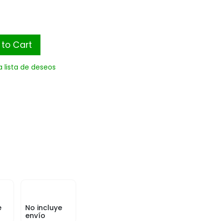
to Cart
a lista de deseos
e
No incluye
envío