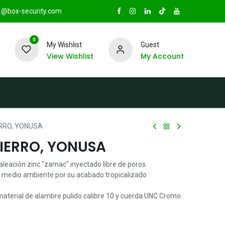
@box-security.com
0
My Wishlist
Guest
View Wishlist
My Account
TAS
Sucursales
Radio Box Security
RRO, YONUSA
HIERRO, YONUSA
aleación zinc "zamac" inyectado libre de poros.
 el medio ambiente por su acabado tropicalizado
material de alambre pulido calibre 10 y cuerda UNC Cromo