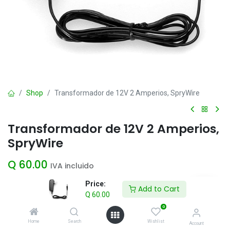
Shop
Transformador de 12V 2 Amperios, SpryWire
Transformador de 12V 2 Amperios,
SpryWire
Q
60.00
IVA incluido
Price:
Add to Cart
Q
60.00
Add to Cart
0
Agregar a la lista de deseos
Home
Search
Wishlist
Account