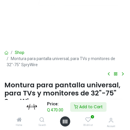
Shop
Montura para pantalla universal, para TVs y monitores de
32"-75" SpryWire
Montura para pantalla universal,
para TVs y monitores de 32"-75"
SpryWire
Price:
Add to Cart
Q
470.00
Q
470.00
IVA incluido
0
Home
Search
Wishlist
Account