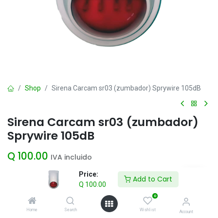
Shop
Sirena Carcam sr03 (zumbador) Sprywire 105dB
Sirena Carcam sr03 (zumbador)
Sprywire 105dB
Q
100.00
IVA incluido
Price:
Add to Cart
Q
100.00
Add to Cart
0
Agregar a la lista de deseos
Home
Search
Wishlist
Account