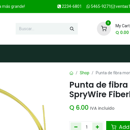
ca más grande!
2234-6801
5465-9271
ventas1
0
My Cart
Q
0.00
enda
Marcas
Contacto
OFER
Shop
Punta de fibra mo
Punta de fib
SpryWire Fiber
Q
6.00
IVA incluido
Add 