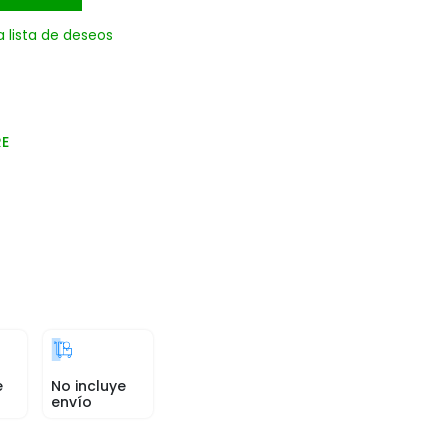
a lista de deseos
RE
e
No incluye
envío