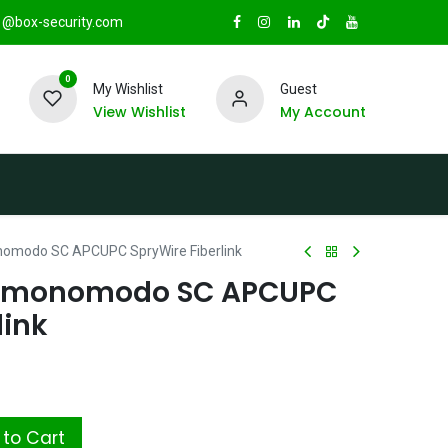
@box-security.com
0
My Wishlist
Guest
View Wishlist
My Account
TAS
Sucursales
Radio Box Security
nomodo SC APCUPC SpryWire Fiberlink
ra monomodo SC APCUPC
link
to Cart