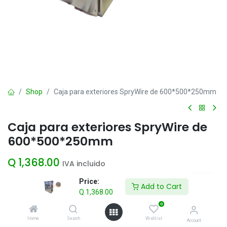
Shop
Caja para exteriores SpryWire de 600*500*250mm
Caja para exteriores SpryWire de
600*500*250mm
Q
1,368.00
IVA incluido
Price:
Add to Cart
Q
1,368.00
Add to Cart
0
Agregar a la lista de deseos
Home
Search
Wishlist
Account