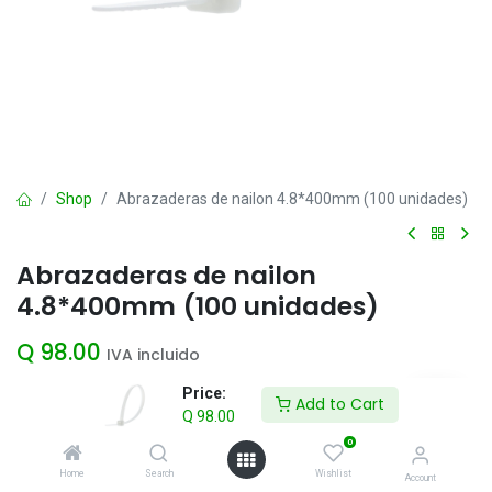
Shop
Abrazaderas de nailon 4.8*400mm (100 unidades)
Abrazaderas de nailon
4.8*400mm (100 unidades)
Q
98.00
IVA incluido
Price:
Add to Cart
Q
98.00
Add to Cart
0
Agregar a la lista de deseos
Home
Search
Wishlist
Account