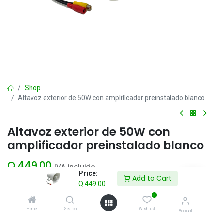
Shop
Altavoz exterior de 50W con amplificador preinstalado blanco
Altavoz exterior de 50W con
amplificador preinstalado blanco
Q
449.00
IVA incluido
Price:
Add to Cart
Q
449.00
Add to Cart
0
Home
Search
Wishlist
Account