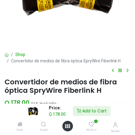
Shop
Convertidor de medios de fibra óptica SpryWire Fiberlink H
Convertidor de medios de fibra
óptica SpryWire Fiberlink H
Q
178.00
IVA incluido
Price:
Add to Cart
Q
178.00
Add to Cart
0
Home
Search
Wishlist
Account