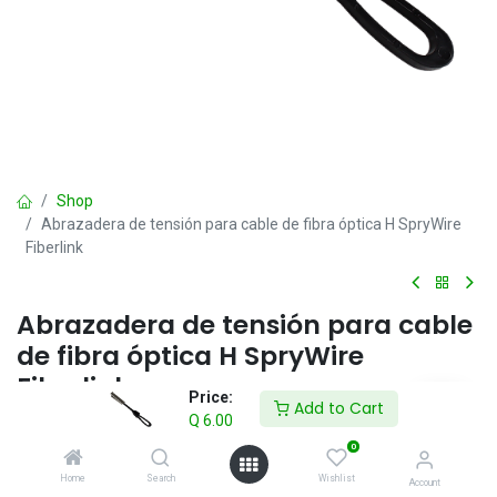
Shop
Abrazadera de tensión para cable de fibra óptica H SpryWire
Fiberlink
Abrazadera de tensión para cable
de fibra óptica H SpryWire
Fiberlink
Price:
Add to Cart
Q
6.00
Q
6.00
IVA incluido
0
Home
Search
Wishlist
Account