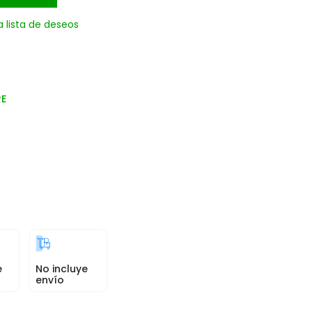
a lista de deseos
RE
e
No incluye
envío