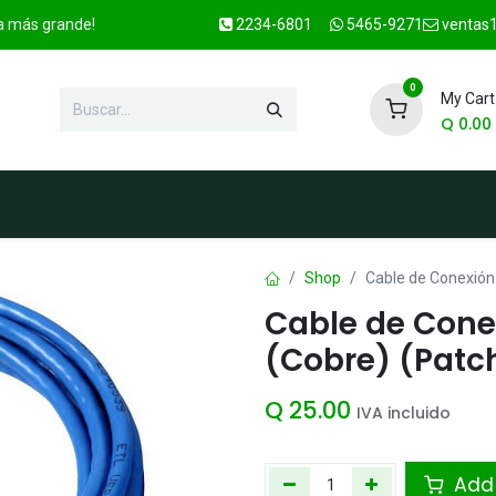
ca más grande!
2234-6801
5465-9271
ventas1
0
My Cart
Q
0.00
enda
Marcas
Contacto
OFER
Shop
Cable de Conexión
Cable de Cone
(Cobre) (Patc
Q
25.00
IVA incluido
Add 