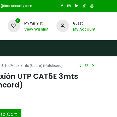
@box-security.com
0
My Wishlist
Guest
View Wishlist
My Account
TAS
Sucursales
Radio Box Security
 UTP CAT5E 3mts (Cobre) (Patchcord)
xión UTP CAT5E 3mts
hcord)
to Cart