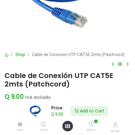
Shop
Cable de Conexión UTP CAT5E 2mts (Patchcord)
Cable de Conexión UTP CAT5E
2mts (Patchcord)
Q
9.00
IVA incluido
Price:
Add to Cart
Q
9.00
Add to Cart
0
Agregar a la lista de deseos
Home
Search
Wishlist
Account