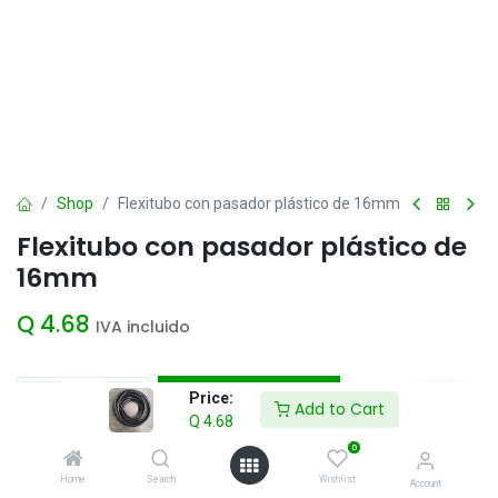
Shop
Flexitubo con pasador plástico de 16mm
Flexitubo con pasador plástico de
16mm
Q
4.68
IVA incluido
Add to Cart
Price:
Add to Cart
Q
4.68
Agregar a la lista de deseos
0
Home
Search
Wishlist
Account