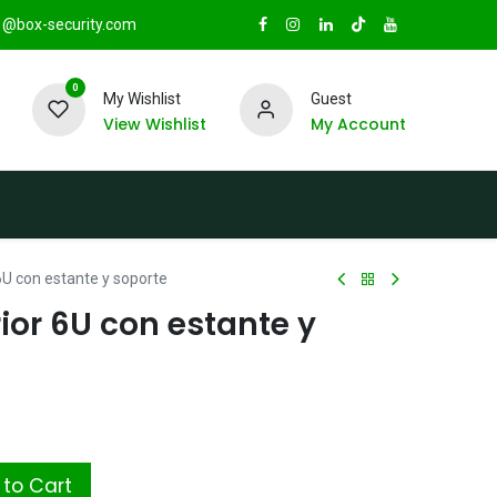
@box-security.com
0
My Wishlist
Guest
View Wishlist
My Account
TAS
Sucursales
Radio Box Security
6U con estante y soporte
ior 6U con estante y
to Cart