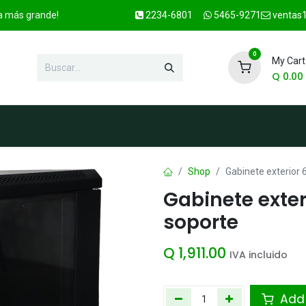
ca más grande!
2234-6801
5465-9271
ventas1
0
My Cart
Q
0.00
enda
Marcas
Contacto
OFER
Shop
Gabinete exterior 
Gabinete exter
soporte
Q
1,911.00
IVA incluido
Add 