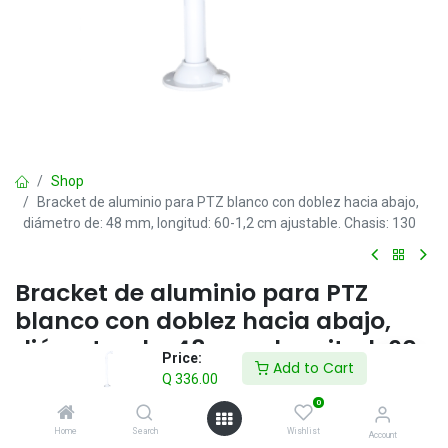
Shop
Bracket de aluminio para PTZ blanco con doblez hacia abajo,
diámetro de: 48 mm, longitud: 60-1,2 cm ajustable. Chasis: 130
Bracket de aluminio para PTZ
blanco con doblez hacia abajo,
diámetro de: 48 mm, longitud: 60-
Price:
Add to Cart
1,2 cm ajustable. Chasis: 130
Q
336.00
0
Q
336.00
IVA incluido
Home
Search
Wishlist
Account