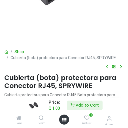
Shop
Cubierta (bota) protectora para Conector RJ45, SPRYWIRE
Cubierta (bota) protectora para
Conector RJ45, SPRYWIRE
Cubierta protectora para Conector RJ45 Bota protectora para
conectores (plug) RJ45, en color negro. Útil para facilitar la
Price:
Add to Cart
identificación de cables de red, voz y datos.
Q
1.00
0
Q
1.00
IVA incluido
Home
Search
Wishlist
Account