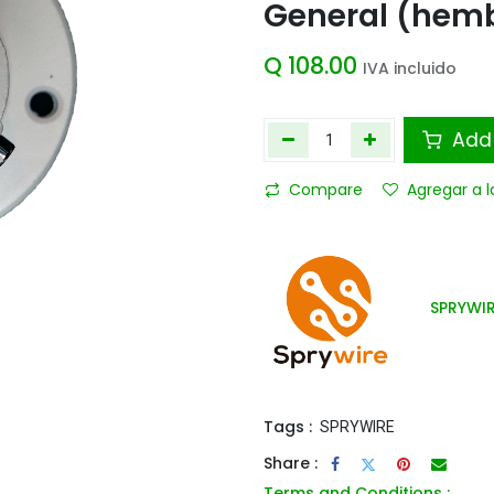
General (hem
Q
108.00
IVA incluido
Add 
Compare
Agregar a l
SPRYWI
Tags :
SPRYWIRE
Share :
Terms and Conditions :