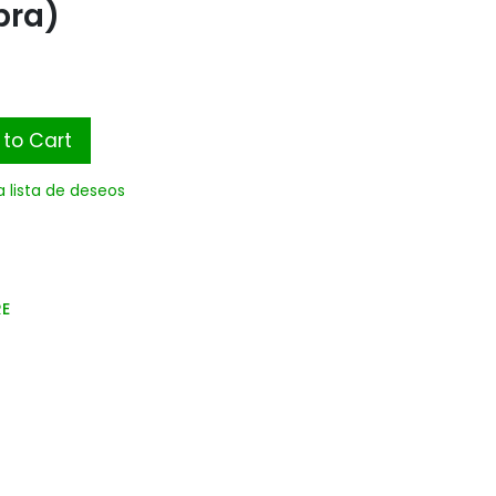
bra)
to Cart
a lista de deseos
RE