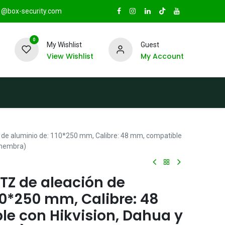
@box-security.com
0
My Wishlist
Guest
View Wishlist
My Account
TAS
Sucursales
Radio Box Security
 de aluminio de: 110*250 mm, Calibre: 48 mm, compatible
 (hembra)
TZ de aleación de
10*250 mm, Calibre: 48
e con Hikvision, Dahua y