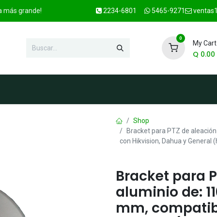
ca más grande!
2234-6801
5465-9271
ventas1
0
My Cart
Q
0.00
enda
Marcas
Contacto
OFER
Shop
Bracket para PTZ de aleación
con Hikvision, Dahua y General
Bracket para P
aluminio de: 1
mm, compatibl