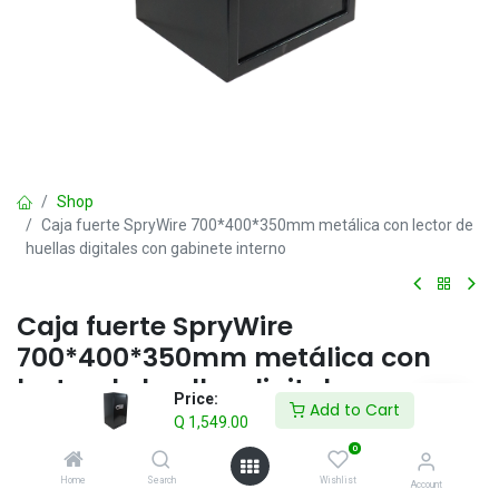
Shop
Caja fuerte SpryWire 700*400*350mm metálica con lector de
huellas digitales con gabinete interno
Caja fuerte SpryWire
700*400*350mm metálica con
lector de huellas digitales con
Price:
Add to Cart
gabinete interno
Q
1,549.00
0
Q
1,549.00
IVA incluido
Home
Search
Wishlist
Account