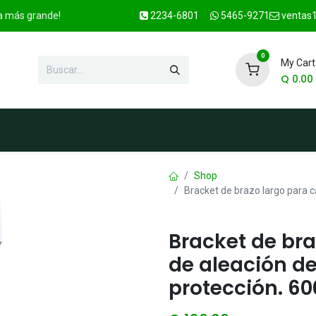
ca más grande!
2234-6801
5465-9271
ventas1
0
My Cart
Q
0.00
enda
Marcas
Contacto
OFER
Shop
Bracket de brazo largo para 
Bracket de br
de aleación d
protección. 6