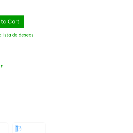
to Cart
a lista de deseos
RE