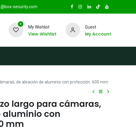
@box-security.com
0
My Wishlist
Guest
View Wishlist
My Account
TAS
Sucursales
Radio Box Security
cámaras, de aleación de aluminio con protección. 600 mm
azo largo para cámaras,
e aluminio con
00 mm