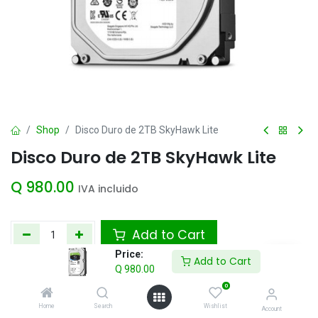
Shop
Disco Duro de 2TB SkyHawk Lite
Disco Duro de 2TB SkyHawk Lite
Q
980.00
IVA incluido
Add to Cart
Price:
Add to Cart
Agregar a la lista de deseos
Q
980.00
0
Home
Search
Wishlist
Account