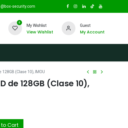
@box-security.com
0
My Wishlist
Guest
View Wishlist
My Account
TAS
Sucursales
Radio Box Security
e 128GB (Clase 10), IMOU
SD de 128GB (Clase 10),
to Cart