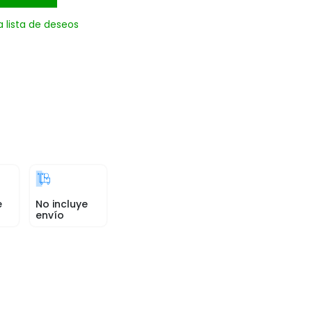
a lista de deseos
e
No incluye
envío