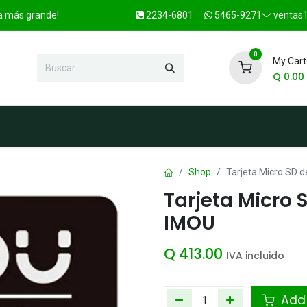
ca más grande!
2234-6801
5465-9271
ventas1
0
My Cart
Q
0.00
enda
Marcas
Contacto
OFER
Shop
Tarjeta Micro SD d
Tarjeta Micro 
IMOU
Q
413.00
IVA incluido
Add 