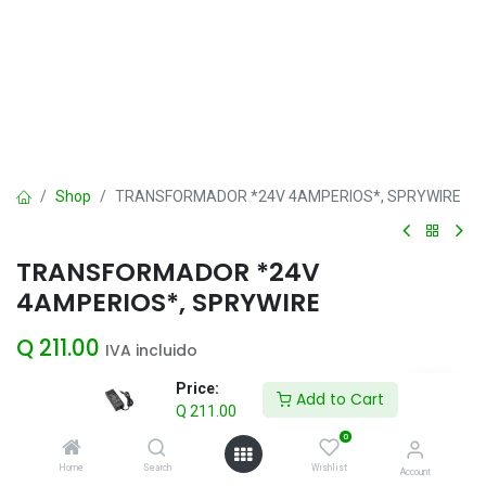
Shop
TRANSFORMADOR *24V 4AMPERIOS*, SPRYWIRE
TRANSFORMADOR *24V
4AMPERIOS*, SPRYWIRE
Q
211.00
IVA incluido
Price:
Add to Cart
Q
211.00
Add to Cart
0
Agregar a la lista de deseos
Home
Search
Wishlist
Account