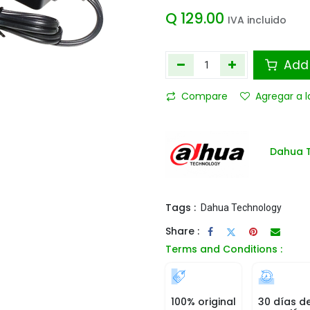
Q
129.00
IVA incluido
Add 
Compare
Agregar a l
Dahua 
Tags :
Dahua Technology
Share :
Terms and Conditions :
100% original
30 días d