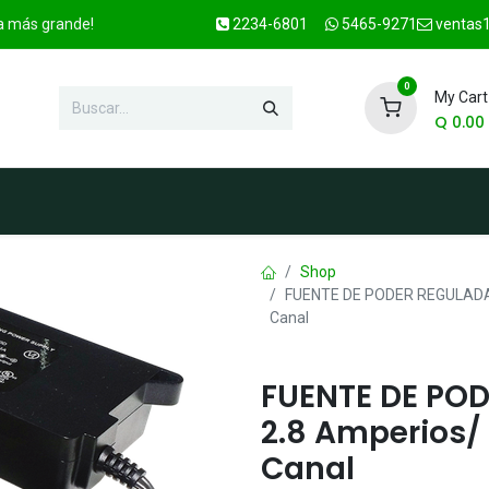
ca más grande!
2234-6801
5465-9271
ventas1
0
My Cart
Q
0.00
enda
Marcas
Contacto
OFER
Shop
FUENTE DE PODER REGULADA D
Canal
FUENTE DE POD
2.8 Amperios/
Canal