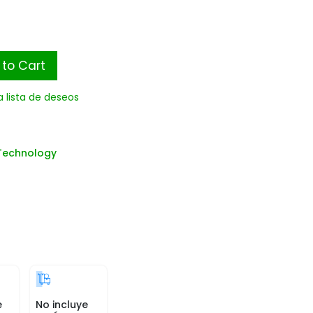
to Cart
a lista de deseos
Technology
e
No incluye