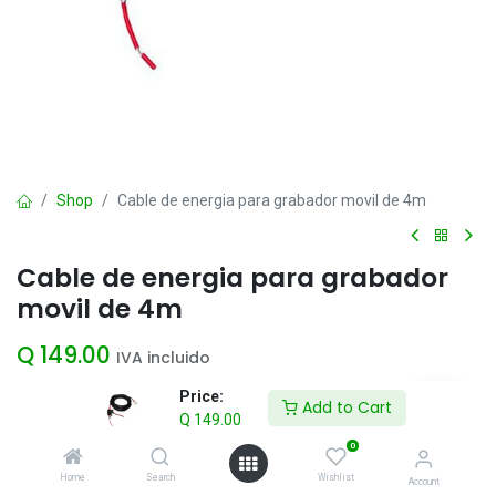
Shop
Cable de energia para grabador movil de 4m
Cable de energia para grabador
movil de 4m
Q
149.00
IVA incluido
Price:
Add to Cart
Q
149.00
Add to Cart
0
Agregar a la lista de deseos
Home
Search
Wishlist
Account