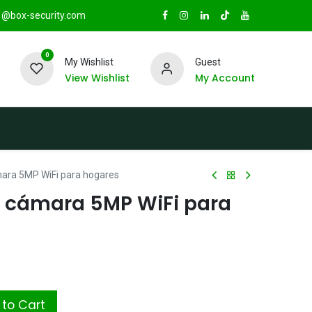
@box-security.com
0
My Wishlist
Guest
View Wishlist
My Account
TAS
Sucursales
Radio Box Security
ara 5MP WiFi para hogares
 cámara 5MP WiFi para
to Cart