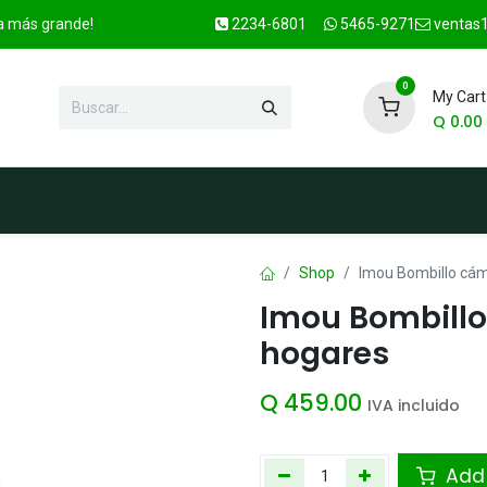
ca más grande!
2234-6801
5465-9271
ventas1
0
My Cart
Q
0.00
enda
Marcas
Contacto
OFER
Shop
Imou Bombillo cám
Imou Bombillo
hogares
Q
459.00
IVA incluido
Add 