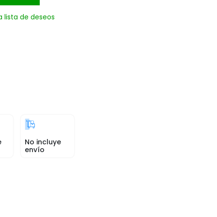
a lista de deseos
e
No incluye
envío