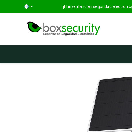
¡El inventario en seguridad electróni
Inicio
Categorías
Ti