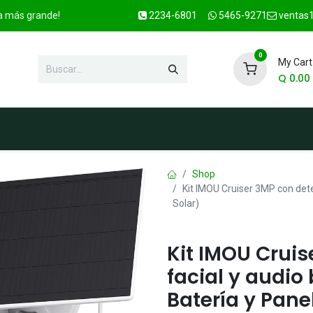
ca más grande!
2234-6801
5465-9271
ventas1
0
My Cart
Q
0.00
enda
Marcas
Contacto
OFER
Shop
Kit IMOU Cruiser 3MP con detec
Solar)
Kit IMOU Cruis
facial y audio
Batería y Pane