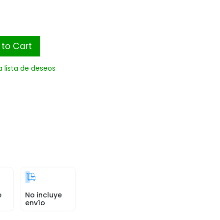
to Cart
a lista de deseos
e
No incluye
envío