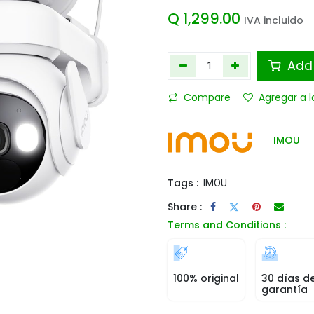
Q
1,299.00
IVA incluido
Add 
Compare
Agregar a l
IMOU
Tags :
IMOU
Share :
Terms and Conditions :
100% original
30 días d
garantía