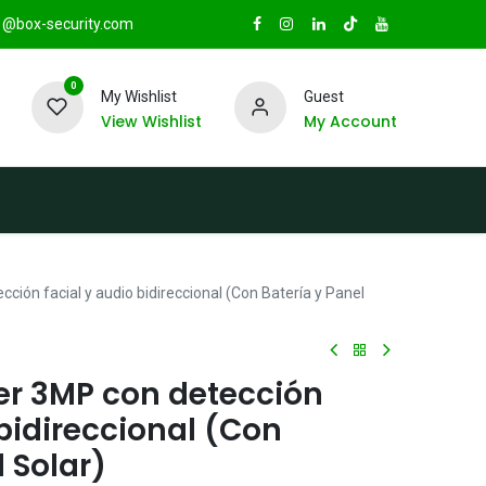
@box-security.com
0
My Wishlist
Guest
View Wishlist
My Account
TAS
Sucursales
Radio Box Security
ción facial y audio bidireccional (Con Batería y Panel
er 3MP con detección
 bidireccional (Con
l Solar)