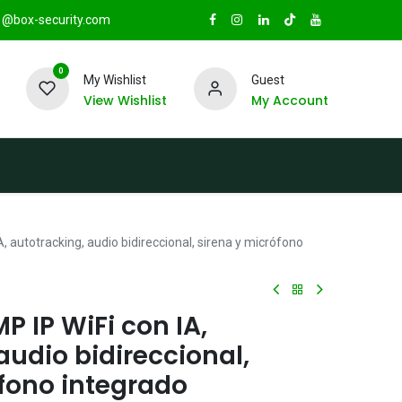
@box-security.com
0
My Wishlist
Guest
View Wishlist
My Account
TAS
Sucursales
Radio Box Security
, autotracking, audio bidireccional, sirena y micrófono
P IP WiFi con IA,
audio bidireccional,
fono integrado