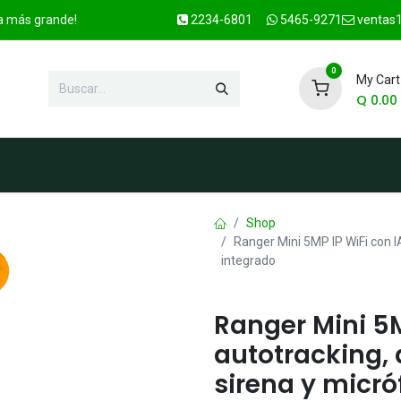
ca más grande!
2234-6801
5465-9271
ventas1
0
My Cart
Q
0.00
enda
Marcas
Contacto
OFER
Shop
Ranger Mini 5MP IP WiFi con IA
integrado
Ranger Mini 5M
autotracking, 
sirena y micró