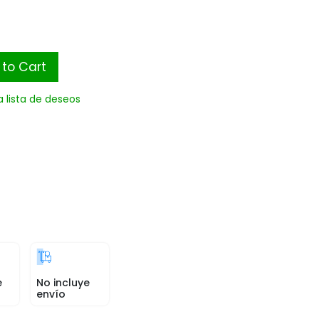
to Cart
a lista de deseos
e
No incluye
envío