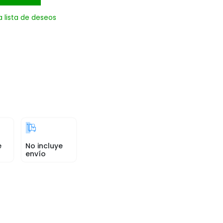
a lista de deseos
e
No incluye
envío