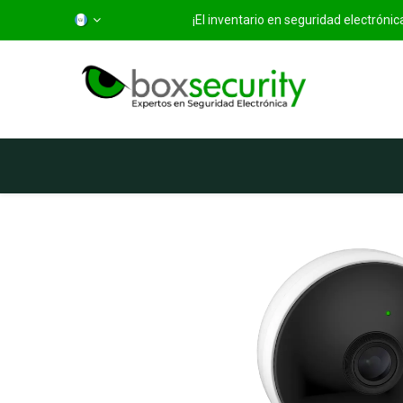
¡El inventario en seguridad electróni
Inicio
Categorías
Ti