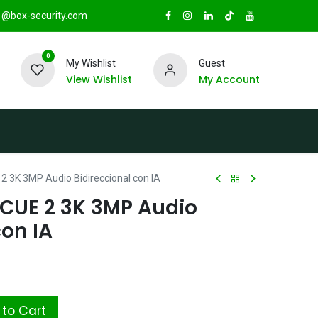
@box-security.com
0
My Wishlist
Guest
View Wishlist
My Account
TAS
Sucursales
Radio Box Security
 3K 3MP Audio Bidireccional con IA
CUE 2 3K 3MP Audio
con IA
to Cart