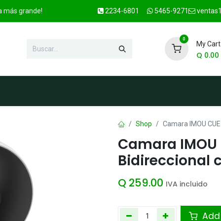
ca más grande!
2234-6801
5465-9271
ventas1
0
My Cart
Q
0.00
enda
Marcas
Contacto
OFER
Shop
Camara IMOU CUE 2
Camara IMOU 
Bidireccional 
Q
259.00
IVA incluido
Add 